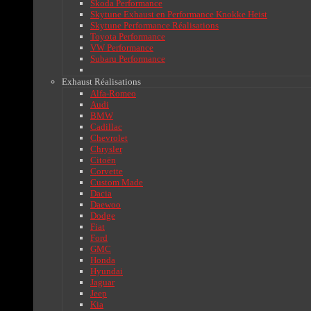
Skoda Performance
Skytune Exhaust en Performance Knokke Heist
Skytune Performance Réalisations
Toyota Performance
VW Performance
Subaru Performance
Exhaust Réalisations
Alfa-Romeo
Audi
BMW
Cadillac
Chevrolet
Chrysler
Citoën
Corvette
Custom Made
Dacia
Daewoo
Dodge
Fiat
Ford
GMC
Honda
Hyundai
Jaguar
Jeep
Kia