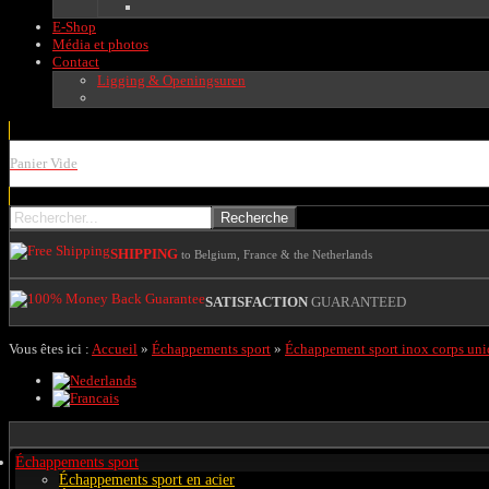
E-Shop
Média et photos
Contact
Ligging & Openingsuren
Panier Vide
SHIPPING
to Belgium, France & the Netherlands
SATISFACTION
GUARANTEED
Vous êtes ici :
Accueil
»
Échappements sport
»
Échappement sport inox corps un
Échappements sport
Échappements sport en acier