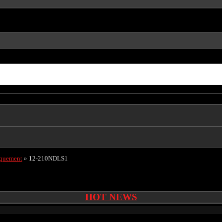
iquement
»
12-210NDLS1
HOT NEWS