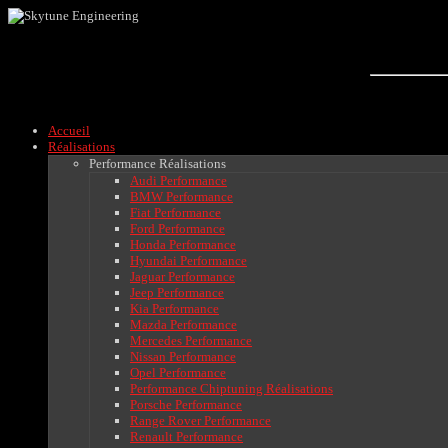
Accueil
Réalisations
Performance Réalisations
Audi Performance
BMW Performance
Fiat Performance
Ford Performance
Honda Performance
Hyundai Performance
Jaguar Performance
Jeep Performance
Kia Performance
Mazda Performance
Mercedes Performance
Nissan Performance
Opel Performance
Performance Chiptuning Réalisations
Porsche Performance
Range Rover Performance
Renault Performance