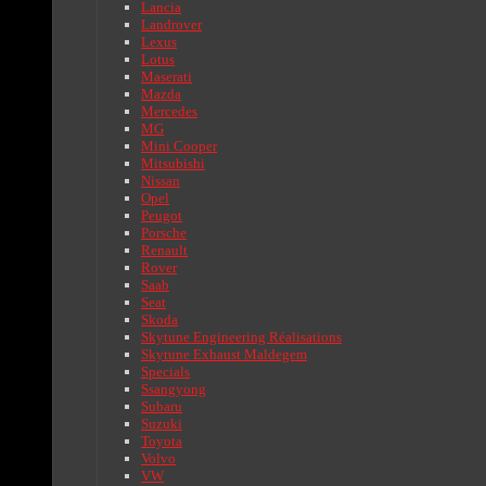
Lancia
Landrover
Lexus
Lotus
Maserati
Mazda
Mercedes
MG
Mini Cooper
Mitsubishi
Nissan
Opel
Peugot
Porsche
Renault
Rover
Saab
Seat
Skoda
Skytune Engineering Réalisations
Skytune Exhaust Maldegem
Specials
Ssangyong
Subaru
Suzuki
Toyota
Volvo
VW